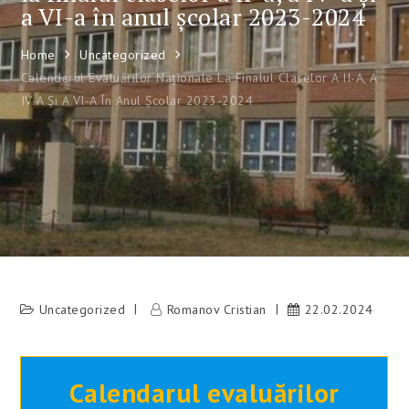
a VI-a în anul școlar 2023-2024
Home
Uncategorized
Calendarul Evaluărilor Naționale La Finalul Claselor A II-A, A
IV-A Și A VI-A În Anul Școlar 2023-2024
Uncategorized
Romanov Cristian
22.02.2024
Calendarul evaluărilor