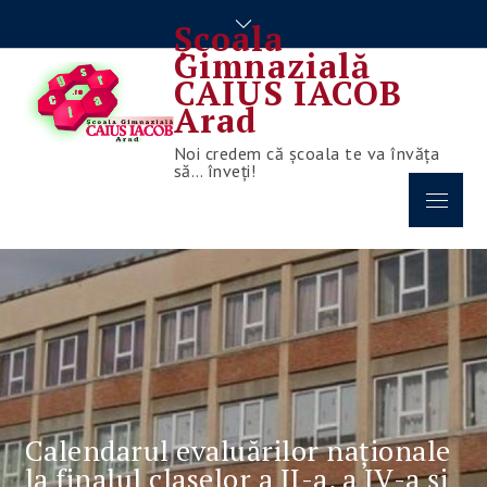
Skip
Școala
to
Gimnazială
content
CAIUS IACOB
Arad
Noi credem că școala te va învăța
să… înveți!
Menu
Calendarul evaluărilor naționale
la finalul claselor a II-a, a IV-a și