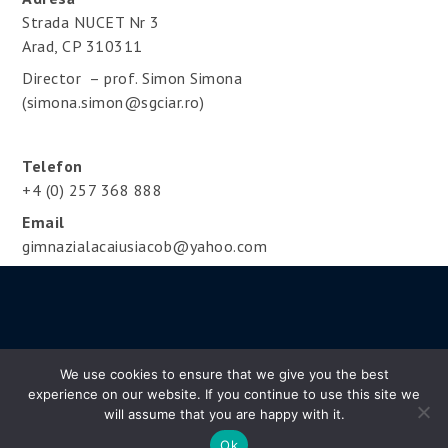
Strada NUCET Nr 3
Arad, CP 310311
Director – prof. Simon Simona
(simona.simon@sgciar.ro)
Telefon
+4 (0) 257 368 888
Email
gimnazialacaiusiacob@yahoo.com
We use cookies to ensure that we give you the best
experience on our website. If you continue to use this site we
Copyright © 2020 sgciar.ro | All Rights Reserved
will assume that you are happy with it.
Uni Education by
Shark Themes
Ok