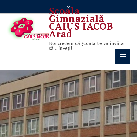
Skip
Școala
to
Gimnazială
content
CAIUS IACOB
Arad
Noi credem că școala te va învăța
să… înveți!
Menu