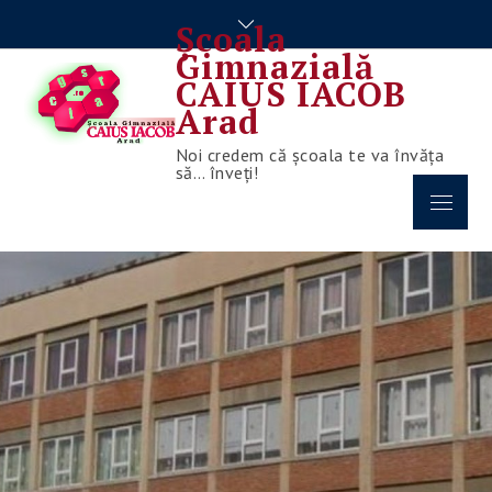
Skip
Școala
to
Gimnazială
content
CAIUS IACOB
Arad
Noi credem că școala te va învăța
să… înveți!
Menu