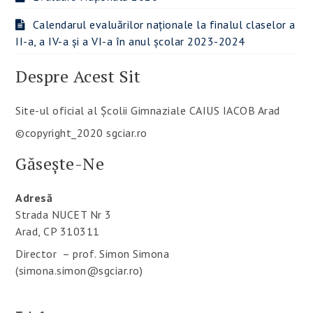
Calendarul evaluărilor naționale la finalul claselor a
II-a, a IV-a și a VI-a în anul școlar 2023-2024
Despre Acest Sit
Site-ul oficial al Școlii Gimnaziale CAIUS IACOB Arad
©copyright_2020 sgciar.ro
Găsește-Ne
Adresă
Strada NUCET Nr 3
Arad, CP 310311
Director – prof. Simon Simona
(simona.simon@sgciar.ro)