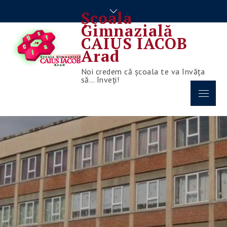
Skip
Școala
to
Gimnazială
content
CAIUS IACOB
Arad
Noi credem că școala te va învăța
să… înveți!
Menu