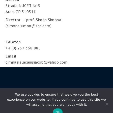
Strada NUCET Nr 3
Arad, CP 310311
Director – prof. Simon Simona
(simona.simon@sgciar.ro)
Telefon
+4 (0) 257 368 888
Email
gimnazialacaiusiacob@yahoo.com
We use cookies to ensure that we give you the best
experience on our website. If you continue to use this site we
Copyright © 2020 sgciar.ro | All Rights Reserved
will assume that you are happy with it.
Uni Education by
Shark Themes
Ok